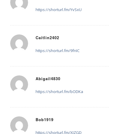
28. Mai 2025 um 07:35
sagte:
https://shorturl.fm/YvSxU
Caitlin2402
28. Mai 2025 um 11:48
sagte:
https://shorturl.fm/9fnIC
Abigail4830
29. Mai 2025 um 14:39
sagte:
https://shorturl.fm/bODKa
Bob1919
30. Mai 2025 um 09:03
sagte:
https://shorturl.fm/XIZGD