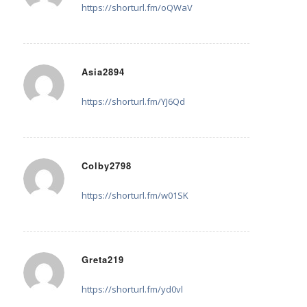
https://shorturl.fm/oQWaV
Asia2894
28. Juli 2025 um 01:50
sagte:
https://shorturl.fm/YJ6Qd
Colby2798
28. Juli 2025 um 09:35
sagte:
https://shorturl.fm/w01SK
Greta219
28. Juli 2025 um 12:40
sagte:
https://shorturl.fm/yd0vl