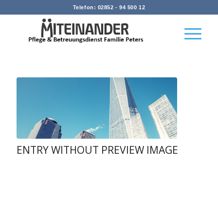
Telefon: 02852 - 94 500 12
ENTRY WITHOUT PREVIEW IMAGE
/
/
/
12. Februar 2015
142 Kommentare
in
News
von
admin
Lorem ipsum dolor sit amet, consectetuer adipiscing elit.
Aenean commodo ligula eget dolor. Aenean massa. Cum sociis
natoque penatibus et magnis dis parturient montes, nascetur
ridiculus mus. Donec quam felis, ultricies nec, pellentesque eu,