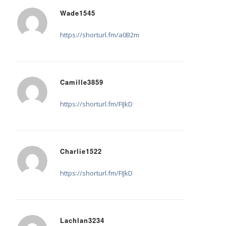
Wade1545
25. Mai 2025 um 01:49
sagte:
https://shorturl.fm/a0B2m
Camille3859
26. Mai 2025 um 03:49
sagte:
https://shorturl.fm/FIJkD
Charlie1522
27. Mai 2025 um 11:07
sagte:
https://shorturl.fm/FIJkD
Lachlan3234