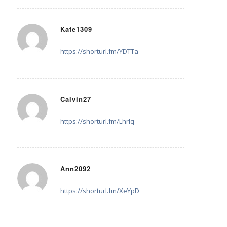
Kate1309
22. August 2025 um 22:08
sagte:
https://shorturl.fm/YDTTa
Calvin27
19. September 2025 um 00:07
sagte:
https://shorturl.fm/LhrIq
Ann2092
29. September 2025 um 15:18
sagte:
https://shorturl.fm/XeYpD