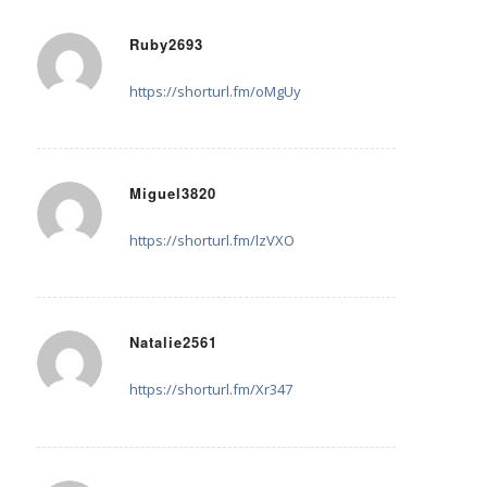
Ruby2693
23. Juli 2025 um 22:21
sagte:
https://shorturl.fm/oMgUy
Miguel3820
23. Juli 2025 um 23:14
sagte:
https://shorturl.fm/lzVXO
Natalie2561
26. Juli 2025 um 01:37
sagte:
https://shorturl.fm/Xr347