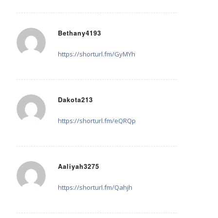
Bethany4193
28. Juli 2025 um 13:06
sagte:
https://shorturl.fm/GyMYh
Dakota213
28. Juli 2025 um 17:39
sagte:
https://shorturl.fm/eQRQp
Aaliyah3275
28. Juli 2025 um 17:55
sagte:
https://shorturl.fm/Qahjh