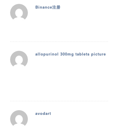
Binance注册
14. Februar 2026 um 00:25
sagte:
Your article helped me a lot, is there any
more related content? Thanks!
allopurinol 300mg tablets picture
14. Februar 2026 um 16:40
sagte:
Amazing! This blog looks just like my old
one! It’s on a entirely different subject
but it has pretty much the same layout
and design. Wonderful choice of colors!
avodart
14. Februar 2026 um 23:36
sagte:
Amazing! This blog looks just like my old
one! It’s on a completely different