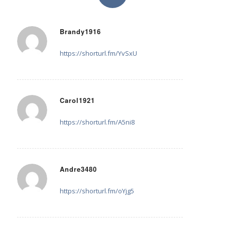
KOMMENTARE
Brandy1916
24. Mai 2025 um 20:03
sagte:
https://shorturl.fm/YvSxU
Carol1921
24. Mai 2025 um 20:12
sagte:
https://shorturl.fm/A5ni8
Andre3480
24. Mai 2025 um 22:05
sagte:
https://shorturl.fm/oYjg5