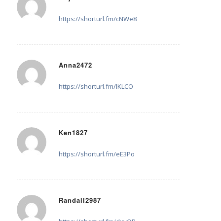
30. Juli 2025 um 10:19
sagte:
https://shorturl.fm/cNWe8
Anna2472
2. August 2025 um 18:34
sagte:
https://shorturl.fm/lKLCO
Ken1827
4. August 2025 um 03:34
sagte:
https://shorturl.fm/eE3Po
Randall2987
4. August 2025 um 13:35
sagte: