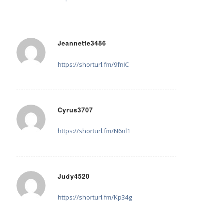
Jeannette3486
30. Mai 2025 um 11:24
sagte:
https://shorturl.fm/9fnIC
Cyrus3707
30. Mai 2025 um 11:59
sagte:
https://shorturl.fm/N6nl1
Judy4520
1. Juni 2025 um 15:26
sagte:
https://shorturl.fm/Kp34g