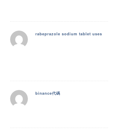
out new stuff you
rabeprazole sodium tablet uses
10. Februar 2026 um 15:52
sagte:
Greetings! Very useful advice within this
post! It is the little changes which will
make the greatest changes. Thanks a
lot for sharing!
binance代碼
13. Februar 2026 um 05:24
sagte:
Thanks for sharing. I read many of your
blog posts, cool, your blog is very good.