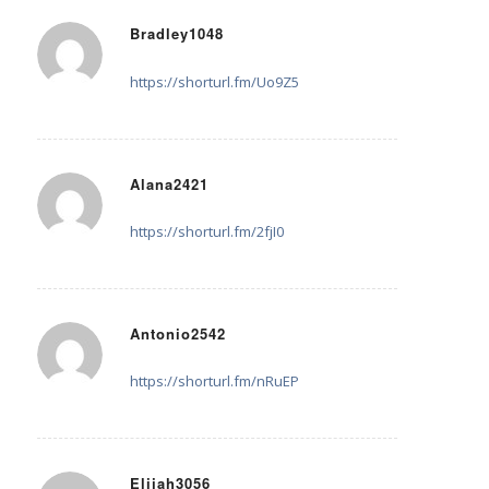
Bradley1048
29. Juli 2025 um 15:11
sagte:
https://shorturl.fm/Uo9Z5
Alana2421
29. Juli 2025 um 19:36
sagte:
https://shorturl.fm/2fjI0
Antonio2542
30. Juli 2025 um 09:19
sagte:
https://shorturl.fm/nRuEP
Elijah3056