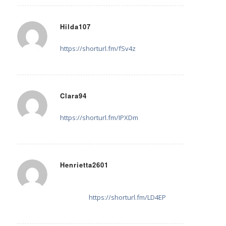
Hilda107
1. Juni 2025 um 19:09
sagte:
https://shorturl.fm/fSv4z
Clara94
2. Juni 2025 um 01:21
sagte:
https://shorturl.fm/IPXDm
Henrietta2601
8. Juli 2025 um 19:52
sagte:
Refer and earn up to 50% commission—
join now!
https://shorturl.fm/LD4EP