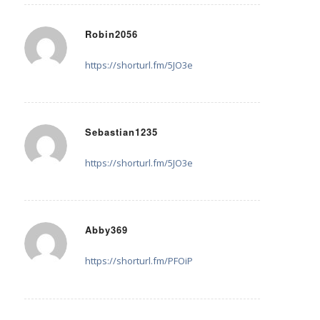
Robin2056
30. Mai 2025 um 11:25
sagte:
https://shorturl.fm/5JO3e
Sebastian1235
30. Mai 2025 um 12:00
sagte:
https://shorturl.fm/5JO3e
Abby369
1. Juni 2025 um 15:27
sagte:
https://shorturl.fm/PFOiP