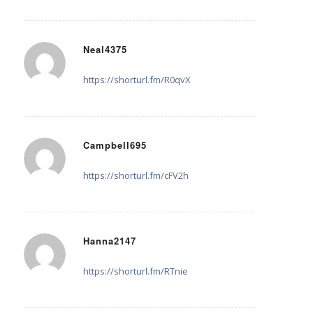
Neal4375
10. Oktober 2025 um 13:13
sagte:
https://shorturl.fm/R0qvX
Campbell695
12. Oktober 2025 um 05:02
sagte:
https://shorturl.fm/cFV2h
Hanna2147
18. Oktober 2025 um 20:09
sagte:
https://shorturl.fm/RTnie