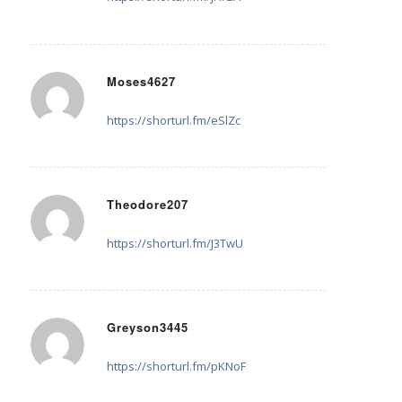
Moses4627
28. Juli 2025 um 13:07
sagte:
https://shorturl.fm/eSlZc
Theodore207
29. Juli 2025 um 06:45
sagte:
https://shorturl.fm/J3TwU
Greyson3445
29. Juli 2025 um 15:12
sagte:
https://shorturl.fm/pKNoF