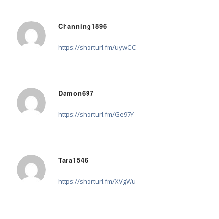
Channing1896
29. Juli 2025 um 19:37
sagte:
https://shorturl.fm/uywOC
Damon697
30. Juli 2025 um 09:20
sagte:
https://shorturl.fm/Ge97Y
Tara1546
30. Juli 2025 um 10:20
sagte:
https://shorturl.fm/XVgWu