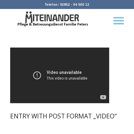
Telefon: 02852 - 94 500 12
ENTRY WITH POST FORMAT „VIDEO“
/
/
/
24. Dezember 2013
154 Kommentare
in
Personal
von
admin