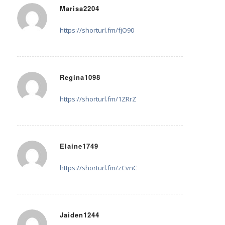
Marisa2204
31. Juli 2025 um 12:29
sagte:
https://shorturl.fm/fjO90
Regina1098
2. August 2025 um 18:35
sagte:
https://shorturl.fm/1ZRrZ
Elaine1749
4. August 2025 um 03:36
sagte:
https://shorturl.fm/zCvnC
Jaiden1244
5. August 2025 um 01:09