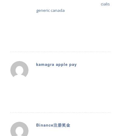
different options. The reference to
cialis
generic canada
helped me understand
the availability and variety without
complicating things. Everything was
delivered smoothly and left me feeling
confident in my choice.
kamagra apple pay
17. Januar 2026 um 01:06
sagte:
I love what you guys are up too. This
sort of clever work and coverage! Keep
up the superb works guys I’ve included
you guys to my own blogroll.
Binance注册奖金
21. Januar 2026 um 06:02
sagte: