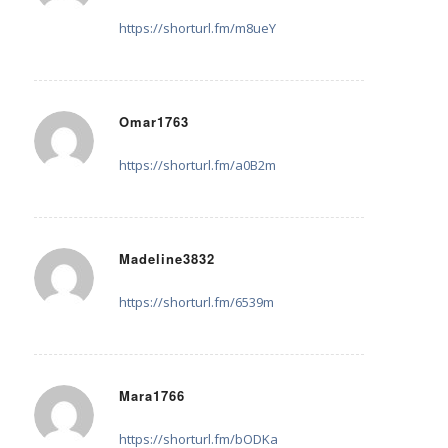
Good partner program
https://shorturl.fm/m8ueY
Omar1763
24. Mai 2025 um 20:05
sagte:
https://shorturl.fm/a0B2m
Madeline3832
25. Mai 2025 um 01:50
sagte:
https://shorturl.fm/6539m
Mara1766
26. Mai 2025 um 03:51
sagte:
https://shorturl.fm/bODKa