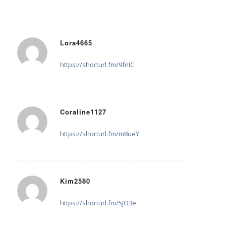
Lora4665
28. Mai 2025 um 11:50
sagte:
https://shorturl.fm/9fnIC
Coraline1127
29. Mai 2025 um 14:40
sagte:
https://shorturl.fm/m8ueY
Kim2580
30. Mai 2025 um 09:04
sagte:
https://shorturl.fm/5JO3e