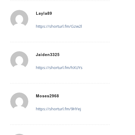
Layla89
26. August 2025 um 17:50
sagte:
https://shorturl.fm/Gzw2l
Jaiden3325
4. September 2025 um 01:59
sagte:
https://shorturl.fm/hXUYs
Moses2968
12. September 2025 um 00:28
sagte:
https://shorturl.fm/9HYej