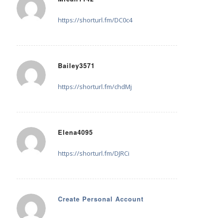
23. November 2025 um 23:45
sagte:
https://shorturl.fm/DC0c4
Bailey3571
27. November 2025 um 13:11
sagte:
https://shorturl.fm/chdMj
Elena4095
17. Dezember 2025 um 04:48
sagte:
https://shorturl.fm/DJRCi
Create Personal Account
26. Dezember 2025 um 18:32
sagte: