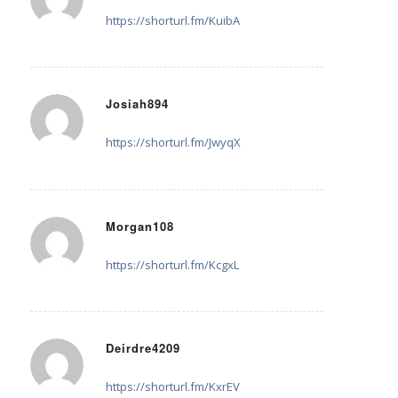
sagte:
https://shorturl.fm/KuibA
Josiah894
6. August 2025 um 16:08
sagte:
https://shorturl.fm/JwyqX
Morgan108
8. August 2025 um 12:18
sagte:
https://shorturl.fm/KcgxL
Deirdre4209
10. August 2025 um 20:33
sagte:
https://shorturl.fm/KxrEV