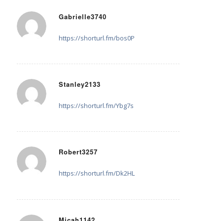
Gabrielle3740
7. November 2025 um 21:42
sagte:
https://shorturl.fm/bos0P
Stanley2133
9. November 2025 um 07:49
sagte:
https://shorturl.fm/Ybg7s
Robert3257
15. November 2025 um 14:24
sagte:
https://shorturl.fm/Dk2HL
Micah1142