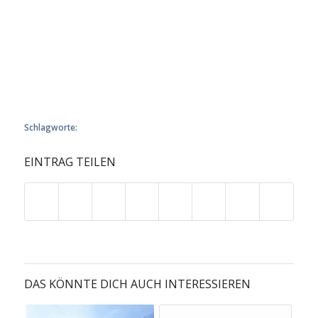
rhoncus. Maecenas tempus, tellus eget condimentum rhoncus,
sem quam semper libero, sit amet adipiscing sem neque sed
ipsum. Nam quam nunc, blandit vel, luctus pulvinar, hendrerit
id, lorem. Maecenas nec odio et ante tincidunt tempus. Donec
vitae sapien ut libero venenatis faucibus.
Nullam quis ante. Etiam sit amet orci eget eros faucibus
tincidunt. Duis leo.
Schlagworte:
food
,
fun
EINTRAG TEILEN
DAS KÖNNTE DICH AUCH INTERESSIEREN