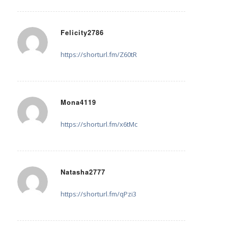
Felicity2786
20. Juli 2025 um 18:03
sagte:
https://shorturl.fm/Z60tR
Mona4119
20. Juli 2025 um 23:01
sagte:
https://shorturl.fm/x6tMc
Natasha2777
23. Juli 2025 um 22:22
sagte:
https://shorturl.fm/qPzi3