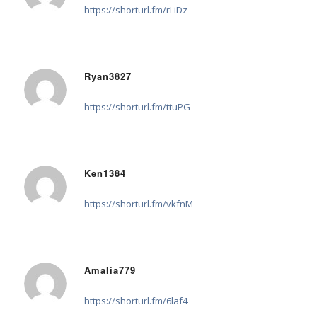
https://shorturl.fm/rLiDz
Ryan3827
29. September 2025 um 16:28
sagte:
https://shorturl.fm/ttuPG
Ken1384
29. September 2025 um 20:39
sagte:
https://shorturl.fm/vkfnM
Amalia779
4. Oktober 2025 um 10:45
sagte:
https://shorturl.fm/6laf4