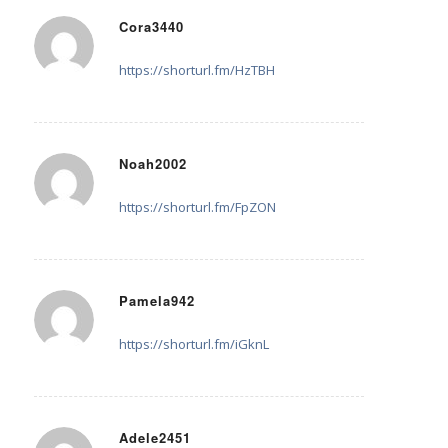
Cora3440
23. Juli 2025 um 23:16
sagte:
https://shorturl.fm/HzTBH
Noah2002
25. Juli 2025 um 15:42
sagte:
https://shorturl.fm/FpZON
Pamela942
26. Juli 2025 um 19:19
sagte:
https://shorturl.fm/iGknL
Adele2451