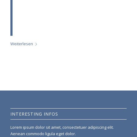
dictum felis eu pede mollis pretium. Integer
tincidunt. Cras dapibus. Vivamus elementum
semper nisi. Aenean vulputate eleifend
tellus. Aenean leo ligula, porttitor eu,
consequat vitae, eleifend ac, enim.
Weiterlesen
INTERESTING INFOS
Lorem ipsum dolor sit amet, consectetuer adipiscing elit.
Aenean commodo ligula eget dolor.