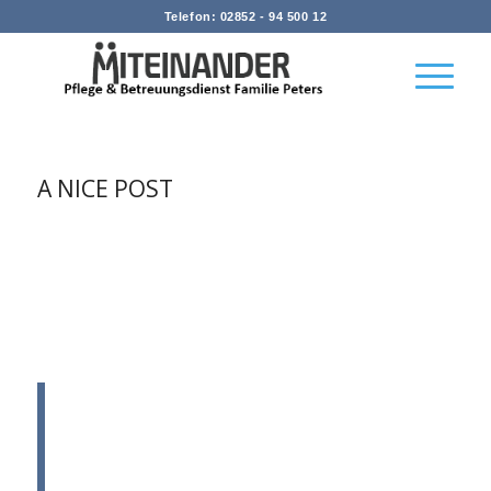
Telefon: 02852 - 94 500 12
A NICE POST
/
/
/
15. Juli 2016
122 Kommentare
in
News
von
admin
Lorem ipsum dolor sit amet, consectetuer adipiscing elit.
Aenean commodo ligula eget dolor. Aenean massa. Cum sociis
natoque penatibus et magnis dis parturient montes, nascetur
ridiculus mus. Donec quam felis, ultricies nec, pellentesque eu,
pretium quis, sem.
Nulla consequat massa quis enim. Donec
pede justo, fringilla vel, aliquet nec,
vulputate eget, arcu. In enim justo, rhoncus
ut, imperdiet a, venenatis vitae, justo. Nullam