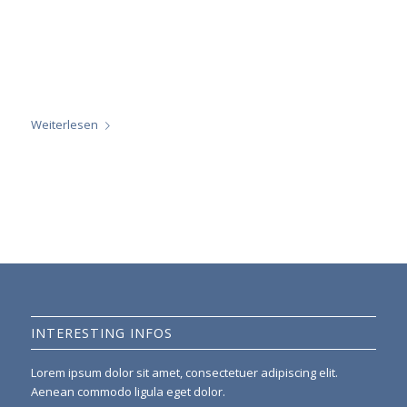
Nullam dictum felis eu pede mollis pretium. Integer
tincidunt. Cras dapibus. Vivamus elementum semper nisi.
Aenean vulputate eleifend tellus. Aenean leo ligula, porttitor
eu, consequat vitae, eleifend ac, enim.
Weiterlesen
INTERESTING INFOS
Lorem ipsum dolor sit amet, consectetuer adipiscing elit.
Aenean commodo ligula eget dolor.