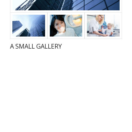
A SMALL GALLERY
/
/
/
24. Januar 2013
106 Kommentare
in
News
,
Personal
von
admin
Lorem ipsum dolor sit amet, consectetuer adipiscing elit.
Aenean commodo ligula eget dolor. Aenean massa. Cum sociis
natoque penatibus et magnis dis parturient montes, nascetur
ridiculus mus. Donec quam felis, ultricies nec, pellentesque eu,
pretium quis, sem.
Nulla consequat massa quis enim.
Donec pede justo, fringilla vel, aliquet nec, vulputate eget,
arcu.
In enim justo, rhoncus ut, imperdiet a, venenatis vitae,
justo.